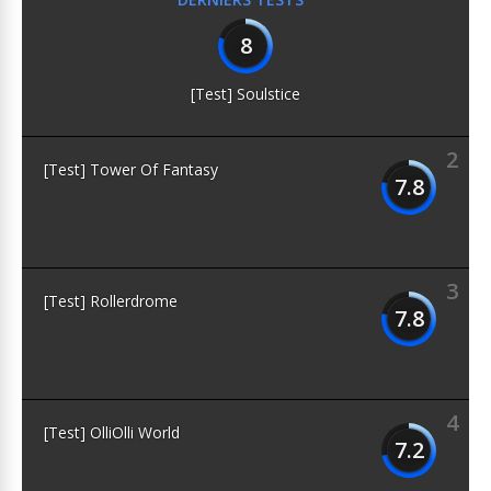
8
[Test] Soulstice
2
[Test] Tower Of Fantasy
7.8
3
[Test] Rollerdrome
7.8
4
[Test] OlliOlli World
7.2