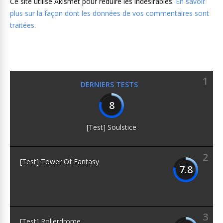
Ce site utilise Akismet pour réduire les indésirables.
En savoir
plus sur la façon dont les données de vos commentaires sont
traitées
.
1
DERNIERS TESTS
8
[Test] Soulstice
2
[Test] Tower Of Fantasy
7.8
3
[Test] Rollerdrome