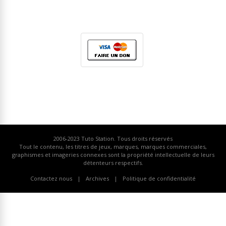
2006-2023
Tuto Station
. Tous droits réservés
Tout le contenu, les titres de jeux, marques, marques commerciales,
graphismes et imageries connexes sont la propriété intellectuelle de leurs
détenteurs respectifs.
Contactez nous
Archives
Politique de confidentialité