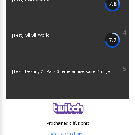
7.8
4
[Test] OlliOlli World
7.2
5
[Test] Destiny 2 : Pack 30eme anniversaire Bungie
Prochaines diffusions:
Aller sur la chaine