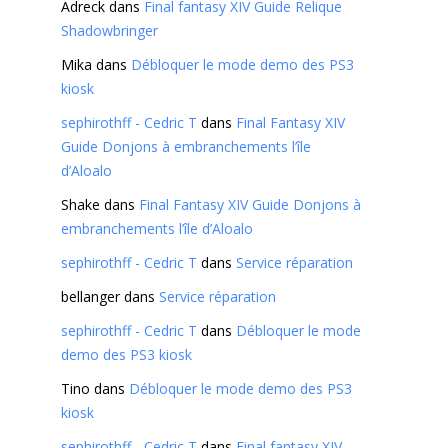
Adreck
dans
Final fantasy XIV Guide Relique
Shadowbringer
Mika
dans
Débloquer le mode demo des PS3
kiosk
sephirothff - Cedric T
dans
Final Fantasy XIV
Guide Donjons à embranchements l’île
d’Aloalo
Shake
dans
Final Fantasy XIV Guide Donjons à
embranchements l’île d’Aloalo
sephirothff - Cedric T
dans
Service réparation
bellanger
dans
Service réparation
sephirothff - Cedric T
dans
Débloquer le mode
demo des PS3 kiosk
Tino
dans
Débloquer le mode demo des PS3
kiosk
sephirothff - Cedric T
dans
Final fantasy XIV