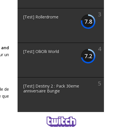
3
[Test] Rollerdrome
7.8
, and
4
[Test] OlliOlli World
ur un
7.2
5
[Test] Destiny 2 : Pack 30eme
ode de
anniversaire Bungie
e que