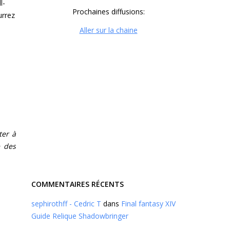
l-
Prochaines diffusions:
urrez
Aller sur la chaine
ter à
e des
COMMENTAIRES RÉCENTS
sephirothff - Cedric T
dans
Final fantasy XIV
Guide Relique Shadowbringer