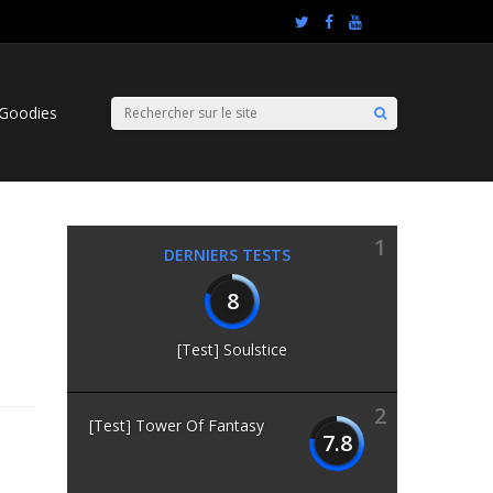
Goodies
1
DERNIERS TESTS
8
[Test] Soulstice
2
[Test] Tower Of Fantasy
7.8