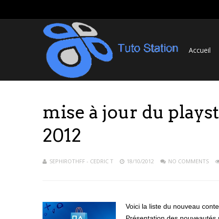
Accueil
mise à jour du plays
2012
SEPHIROTHFF - CEDRIC T
18/10/2012
NO COMMENTS
Voici la liste du nouveau cont
Présentation des nouveautés 