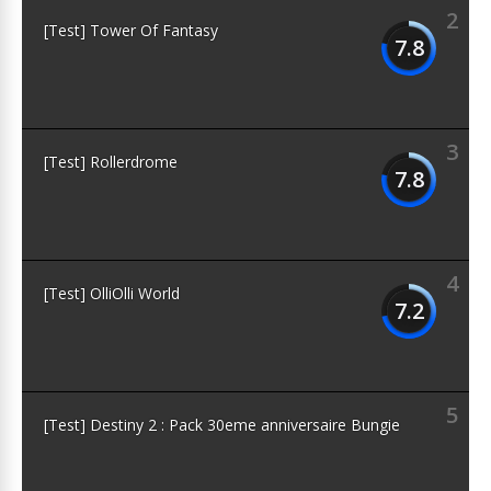
2
[Test] Tower Of Fantasy
7.8
3
[Test] Rollerdrome
7.8
4
[Test] OlliOlli World
7.2
5
[Test] Destiny 2 : Pack 30eme anniversaire Bungie