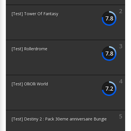
2
[Test] Tower Of Fantasy
7.8
3
[Test] Rollerdrome
7.8
4
[Test] OlliOlli World
7.2
5
[Test] Destiny 2 : Pack 30eme anniversaire Bungie