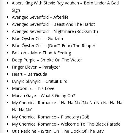
Albert King With Stevie Ray Vauhan – Born Under A Bad
Sign
Avenged Sevenfold – Afterlife
Avenged Sevenfold – Beast And The Harlot
Avenged Sevenfold – Nightmare (Rocksmith)
Blue Oyster Cult – Godzilla
Blue Öyster Cult – (Don’T Fear) The Reaper
Boston – More Than A Feeling
Deep Purple – Smoke On The Water
Finger Eleven – Paralyzer
Heart – Barracuda
Lynyrd Skynyrd – Gratuit Bird
Maroon 5 – This Love
Marvin Gaye – What’S Going On?
My Chemical Romance – Na Na Na (Na Na Na Na Na Na
Na Na Na)
My Chemical Romance – Planetary (Go!)
My Chemical Romance – Welcome To The Black Parade
Otis Redding – (Sittin’ On) The Dock Of The Bay