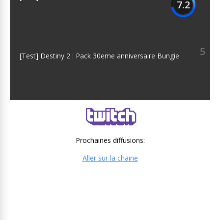
7.2
5
[Test] Destiny 2 : Pack 30eme anniversaire Bungie
Prochaines diffusions:
Aller sur la chaine