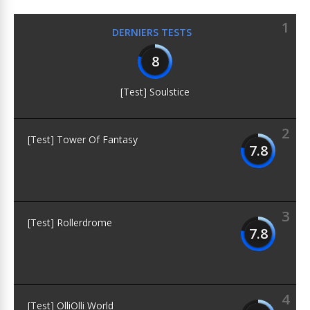
1
DERNIERS TESTS
8
[Test] Soulstice
2
[Test] Tower Of Fantasy
7.8
3
[Test] Rollerdrome
7.8
4
[Test] OlliOlli World