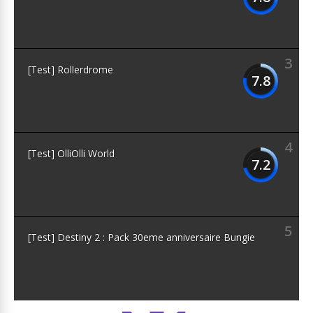
3
[Test] Rollerdrome
7.8
4
[Test] OlliOlli World
7.2
5
[Test] Destiny 2 : Pack 30eme anniversaire Bungie