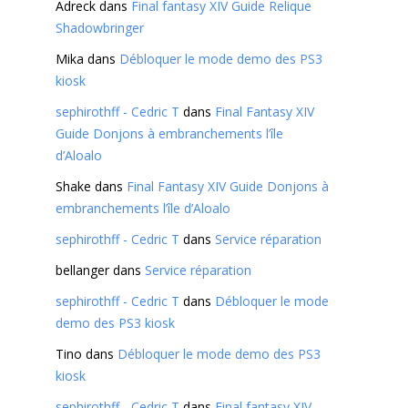
Adreck
dans
Final fantasy XIV Guide Relique
Shadowbringer
Mika
dans
Débloquer le mode demo des PS3
kiosk
sephirothff - Cedric T
dans
Final Fantasy XIV
Guide Donjons à embranchements l’île
d’Aloalo
Shake
dans
Final Fantasy XIV Guide Donjons à
embranchements l’île d’Aloalo
sephirothff - Cedric T
dans
Service réparation
bellanger
dans
Service réparation
sephirothff - Cedric T
dans
Débloquer le mode
demo des PS3 kiosk
Tino
dans
Débloquer le mode demo des PS3
kiosk
sephirothff - Cedric T
dans
Final fantasy XIV