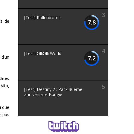
3
[Test] Rollerdrome
rs de
7.8
4
[Test] OlliOlli World
 d’un
7.2
Show
5
Vita,
[Test] Destiny 2 : Pack 30eme
anniversaire Bungie
i que
z pas