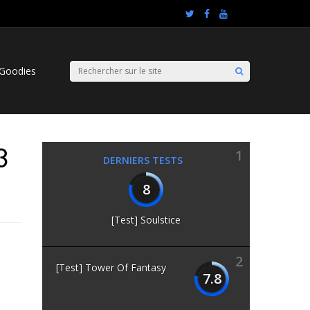
Goodies
3
1
DERNIERS TESTS
8
[Test] Soulstice
2
[Test] Tower Of Fantasy
7.8