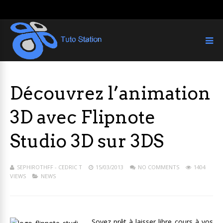
Découvrez l’animation
3D avec Flipnote
Studio 3D sur 3DS
SEPHIROTHFF - CEDRIC T
15/03/2013
NO COMMENTS
1404
VIEWS
NEWS
Soyez prêt à laisser libre cours à vos