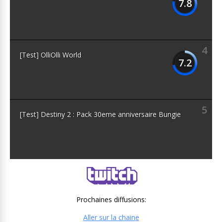
7.8
4
[Test] OlliOlli World
7.2
5
[Test] Destiny 2 : Pack 30eme anniversaire Bungie
Prochaines diffusions:
Aller sur la chaine