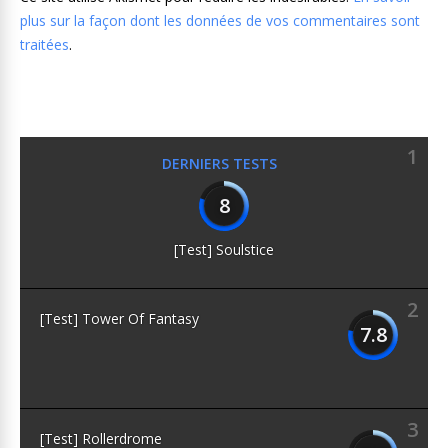
plus sur la façon dont les données de vos commentaires sont
traitées
.
1
DERNIERS TESTS
8
[Test] Soulstice
2
[Test] Tower Of Fantasy
7.8
3
[Test] Rollerdrome