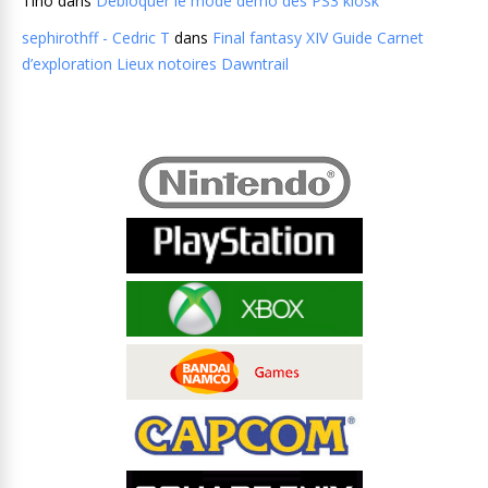
Tino
dans
Débloquer le mode demo des PS3 kiosk
sephirothff - Cedric T
dans
Final fantasy XIV Guide Carnet
d’exploration Lieux notoires Dawntrail