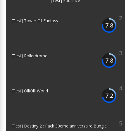
[Test] Soulstice
2
[Test] Tower Of Fantasy
7.8
3
[Test] Rollerdrome
7.8
4
[Test] OlliOlli World
7.2
5
[Test] Destiny 2 : Pack 30eme anniversaire Bungie