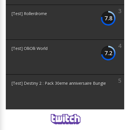
3
[Test] Rollerdrome
7.8
4
[Test] OlliOlli World
7.2
5
[Test] Destiny 2 : Pack 30eme anniversaire Bungie