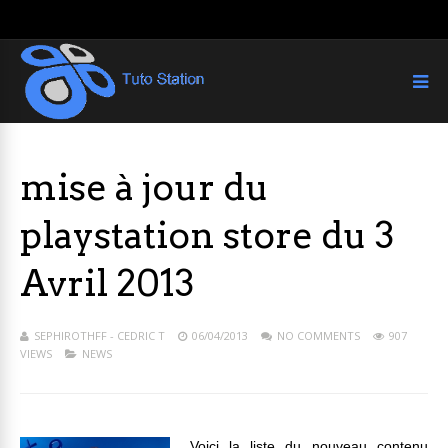
mise à jour du
playstation store du 3
Avril 2013
SEPHIROTHFF - CEDRIC T
06/04/2013
NO COMMENTS
907
VIEWS
NEWS
Voici la liste du nouveau contenu