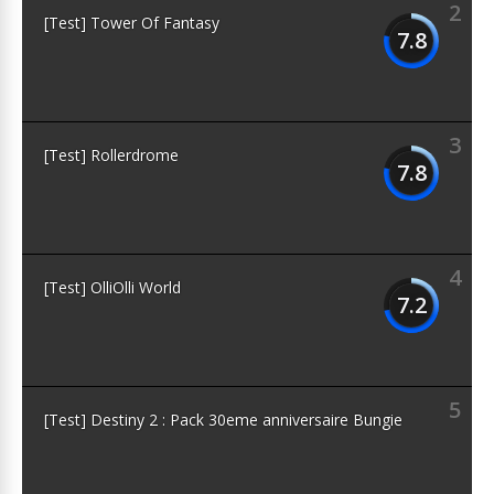
2
[Test] Tower Of Fantasy
7.8
3
[Test] Rollerdrome
7.8
4
[Test] OlliOlli World
7.2
5
[Test] Destiny 2 : Pack 30eme anniversaire Bungie