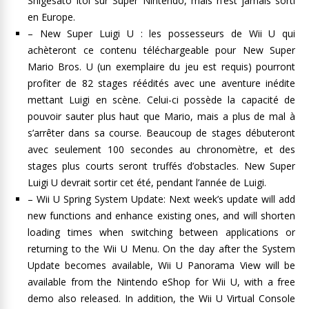
Shigesato Itoi sur Super Nintendo, mais n’est jamais sorti
en Europe.
– New Super Luigi U : les possesseurs de Wii U qui
achèteront ce contenu téléchargeable pour New Super
Mario Bros. U (un exemplaire du jeu est requis) pourront
profiter de 82 stages réédités avec une aventure inédite
mettant Luigi en scène. Celui-ci possède la capacité de
pouvoir sauter plus haut que Mario, mais a plus de mal à
s’arrêter dans sa course. Beaucoup de stages débuteront
avec seulement 100 secondes au chronomètre, et des
stages plus courts seront truffés d’obstacles. New Super
Luigi U devrait sortir cet été, pendant l’année de Luigi.
– Wii U Spring System Update: Next week’s update will add
new functions and enhance existing ones, and will shorten
loading times when switching between applications or
returning to the Wii U Menu. On the day after the System
Update becomes available, Wii U Panorama View will be
available from the Nintendo eShop for Wii U, with a free
demo also released. In addition, the Wii U Virtual Console