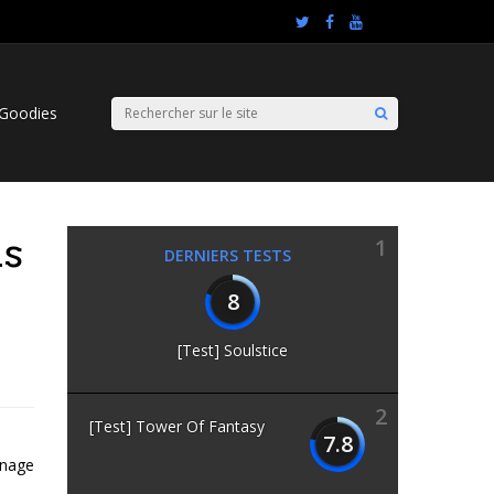
Goodies
ns
1
DERNIERS TESTS
8
[Test] Soulstice
2
[Test] Tower Of Fantasy
7.8
nnage