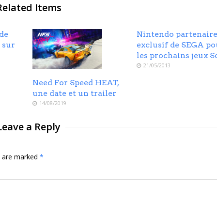
Related Items
de
Nintendo partenair
 sur
exclusif de SEGA po
les prochains jeux S
21/05/2013
Need For Speed HEAT,
une date et un trailer
14/08/2019
Leave a Reply
ds are marked
*