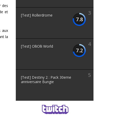
r des
de et
3
[Test] Rollerdrome
7.8
s aux
nt la
4
[Test] OlliOlli World
7.2
5
[Test] Destiny 2 : Pack 30eme
anniversaire Bungie