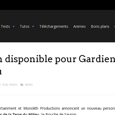
Tests
Tutos
Téléchargements
Animes
Bons plans
 disponible pour Gardie
u
1042 VIEWS
NEWS
tertainment et Monolith Productions annoncent un nouveau perso
s de la Terre du Milieu
: la Bouche de Sauron.