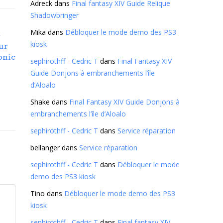
Adreck
dans
Final fantasy XIV Guide Relique
Shadowbringer
Mika
dans
Débloquer le mode demo des PS3
e
kiosk
ur
onic
sephirothff - Cedric T
dans
Final Fantasy XIV
Guide Donjons à embranchements l’île
d’Aloalo
Shake
dans
Final Fantasy XIV Guide Donjons à
embranchements l’île d’Aloalo
sephirothff - Cedric T
dans
Service réparation
bellanger
dans
Service réparation
sephirothff - Cedric T
dans
Débloquer le mode
demo des PS3 kiosk
Tino
dans
Débloquer le mode demo des PS3
kiosk
sephirothff - Cedric T
dans
Final fantasy XIV