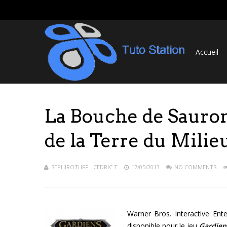
Accueil
La Bouche de Sauron
de la Terre du Milie
SEPHIROTHFF - CEDRIC T
17/05/2013
NO COMMENTS
Warner Bros. Interactive En
disponible pour le jeu
Gardien