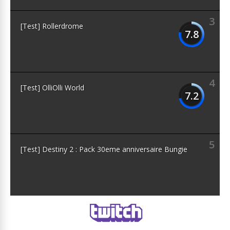
3
[Test] Rollerdrome
7.8
4
[Test] OlliOlli World
7.2
5
[Test] Destiny 2 : Pack 30eme anniversaire Bungie