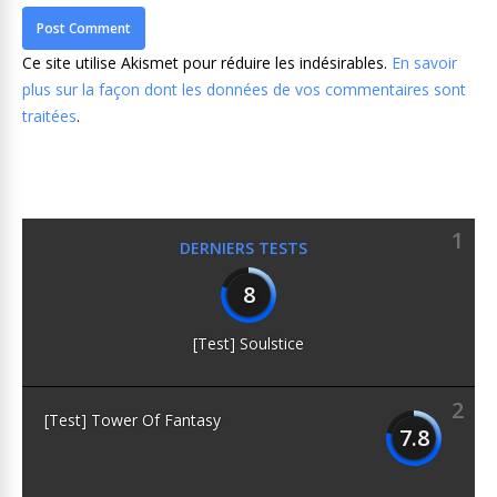
Ce site utilise Akismet pour réduire les indésirables.
En savoir
plus sur la façon dont les données de vos commentaires sont
traitées
.
1
DERNIERS TESTS
8
[Test] Soulstice
2
[Test] Tower Of Fantasy
7.8