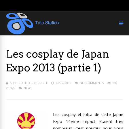
Les cosplay de Japan
Expo 2013 (partie 1)
SEPHIROTHFF - CEDRIC T
10/07/2013
NO COMMENTS
910
VIEWS
NEWS
Les cosplay et lolita de cette Japan
Expo 14ème impact étaient très
nombreux, c’est pourqui nous vous