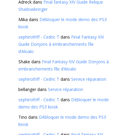
Adreck
dans
Final fantasy XIV Guide Relique
Shadowbringer
Mika
dans
Débloquer le mode demo des PS3
kiosk
sephirothff - Cedric T
dans
Final Fantasy XIV
Guide Donjons à embranchements l’île
d’Aloalo
Shake
dans
Final Fantasy XIV Guide Donjons à
embranchements l’île d’Aloalo
sephirothff - Cedric T
dans
Service réparation
bellanger
dans
Service réparation
sephirothff - Cedric T
dans
Débloquer le mode
demo des PS3 kiosk
Tino
dans
Débloquer le mode demo des PS3
kiosk
sephirothff - Cedric T
dans
Final fantasy XIV