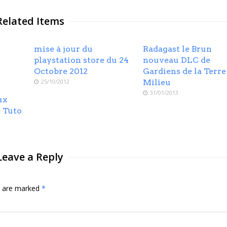
Related Items
mise à jour du
Radagast le Brun
playstation store du 24
nouveau DLC de
Octobre 2012
Gardiens de la Terre
25/10/2012
Milieu
31/01/2013
ux
c Tuto
Leave a Reply
ds are marked
*