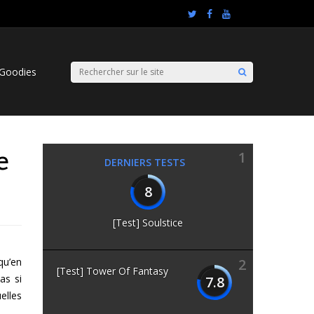
Goodies
e
1
DERNIERS TESTS
8
[Test] Soulstice
qu’en
2
[Test] Tower Of Fantasy
as si
7.8
elles