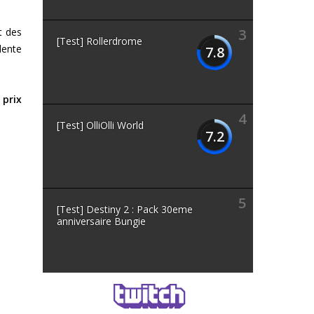
t des
3
[Test] Rollerdrome
lente
7.8
 prix
4
[Test] OlliOlli World
7.2
5
[Test] Destiny 2 : Pack 30eme
anniversaire Bungie