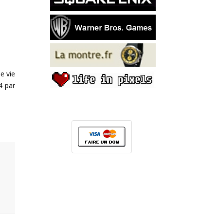
e vie
4 par