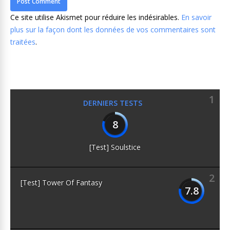
Ce site utilise Akismet pour réduire les indésirables.
En savoir
plus sur la façon dont les données de vos commentaires sont
traitées
.
1
DERNIERS TESTS
8
[Test] Soulstice
2
[Test] Tower Of Fantasy
7.8