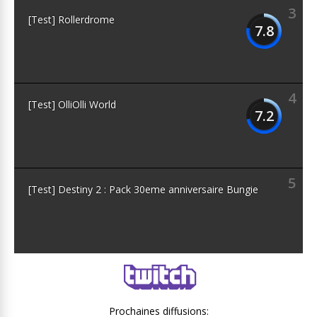
3
[Test] Rollerdrome
7.8
4
[Test] OlliOlli World
7.2
5
[Test] Destiny 2 : Pack 30eme anniversaire Bungie
Prochaines diffusions: