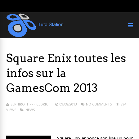
Square Enix toutes les
infos sur la
GamesCom 2013
SEPHIROTHFF - CEDRIC T
09/08/2013
NO COMMENTS
894
VIEWS
NEWS
Square Enix annonce son line-up pour