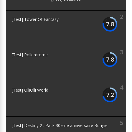
2
[Test] Tower Of Fantasy
7.8
3
[Test] Rollerdrome
7.8
4
[Test] OlliOlli World
7.2
5
[Test] Destiny 2 : Pack 30eme anniversaire Bungie