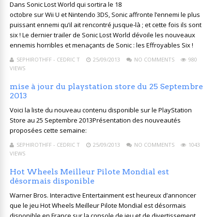
Dans Sonic Lost World qui sortira le 18
octobre sur Wii U et Nintendo 3DS, Sonic affronte l’ennemi le plus
puissant ennemi qu’il ait rencontré jusque-là ; et cette fois ils sont
six ! Le dernier trailer de Sonic Lost World dévoile les nouveaux
ennemis horribles et menaçants de Sonic : les Effroyables Six !
SEPHIROTHFF - CEDRIC T
25/09/2013
NO COMMENTS
980
VIEWS
mise à jour du playstation store du 25 Septembre
2013
Voici la liste du nouveau contenu disponible sur le PlayStation
Store au 25 Septembre 2013Présentation des nouveautés
proposées cette semaine:
SEPHIROTHFF - CEDRIC T
25/09/2013
NO COMMENTS
1043
VIEWS
Hot Wheels Meilleur Pilote Mondial est
désormais disponible
Warner Bros. Interactive Entertainment est heureux d’annoncer
que le jeu Hot Wheels Meilleur Pilote Mondial est désormais
disponible en France sur la console de jeu et de divertissement