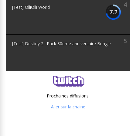
4
[Test] OlliOlli World
7.2
5
[Test] Destiny 2 : Pack 30eme anniversaire Bungie
Prochaines diffusions:
Aller sur la chaine