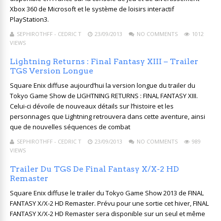
Xbox 360 de Microsoft et le système de loisirs interactif
PlayStation3.
SEPHIROTHFF - CEDRIC T
23/09/2013
NO COMMENTS
1012
VIEWS
Lightning Returns : Final Fantasy XIII – Trailer
TGS Version Longue
Square Enix diffuse aujourd’hui la version longue du trailer du
Tokyo Game Show de LIGHTNING RETURNS : FINAL FANTASY XIII.
Celui-ci dévoile de nouveaux détails sur l’histoire et les
personnages que Lightning retrouvera dans cette aventure, ainsi
que de nouvelles séquences de combat
SEPHIROTHFF - CEDRIC T
23/09/2013
NO COMMENTS
989
VIEWS
Trailer Du TGS De Final Fantasy X/X-2 HD
Remaster
Square Enix diffuse le trailer du Tokyo Game Show 2013 de FINAL
FANTASY X/X-2 HD Remaster. Prévu pour une sortie cet hiver, FINAL
FANTASY X/X-2 HD Remaster sera disponible sur un seul et même