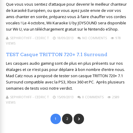
Que vous vous sentiez d’attaque pour devenir le meilleur chanteur
de karaoké Européen, ou que vous ayez juste envie de voir vos
amis chanter en soirée, préparez-vous à faire chauffer vos cordes
vocales ! Le 4 octobre, Wii Karaoke U by JOYSOUND sera disponible
sur Wii U, via un téléchargement gratuit sur le Nintendo eShop.
SEPHIROTHFF - CEDRIC T
18/09/2013
NO COMMENTS
978
VIEWS
TEST Casque TRITTON 720+ 7.1 Surround
Les casques audio gaming sont de plus en plus présents sur nos
étalages et ce n’est pas pour déplaire à bon nombre d’entre nous.
Mad Catz nous a proposé de tester son casque TRITTON 720+ 7.1
Surround compatible avec la PS3, Xbox 360 et PC. Après plusieurs
semaines de tests voici notre verdict.
SEPHIROTHFF - CEDRIC T
15/09/2013
8 COMMENTS
2589
VIEWS
1
2