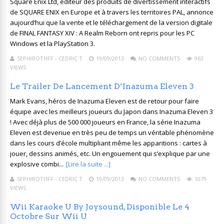
Square Enix Ltd, éditeur des produits de divertissement interactifs
de SQUARE ENIX en Europe et à travers les territoires PAL, annonce
aujourd’hui que la vente et le téléchargement de la version digitale
de FINAL FANTASY XIV : A Realm Reborn ont repris pour les PC
Windows et la PlayStation 3.
SEPHIROTHFF - CEDRIC T
19/09/2013
NO COMMENTS
963
VIEWS
Le Trailer De Lancement D’Inazuma Eleven 3
Mark Evans, héros de Inazuma Eleven est de retour pour faire
équipe avec les meilleurs joueurs du Japon dans Inazuma Eleven 3
! Avec déjà plus de 500 000 joueurs en France, la série Inazuma
Eleven est devenue en très peu de temps un véritable phénomène
dans les cours d’école multipliant même les apparitions : cartes à
jouer, dessins animés, etc. Un engouement qui s’explique par une
explosive combi...
[Lire la suite ...]
SEPHIROTHFF - CEDRIC T
19/09/2013
NO COMMENTS
1079
VIEWS
Wii Karaoke U By Joysound, Disponible Le 4
Octobre Sur Wii U