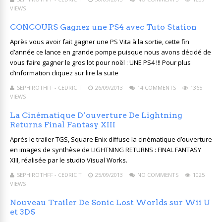
VIEWS
CONCOURS Gagnez une PS4 avec Tuto Station
Après vous avoir fait gagner une PS Vita à la sortie, cette fin
d’année ce lance en grande pompe puisque nous avons décidé de
vous faire gagner le gros lot pour noël : UNE PS4 !!! Pour plus
d’information cliquez sur lire la suite
SEPHIROTHFF - CEDRIC T
26/09/2013
14 COMMENTS
1365
VIEWS
La Cinématique D’ouverture De Lightning
Returns Final Fantasy XIII
Après le trailer TGS, Square Enix diffuse la cinématique d’ouverture
en images de synthèse de LIGHTNING RETURNS : FINAL FANTASY
XIII, réalisée par le studio Visual Works.
SEPHIROTHFF - CEDRIC T
25/09/2013
NO COMMENTS
1025
VIEWS
Nouveau Trailer De Sonic Lost Worlds sur Wii U
et 3DS