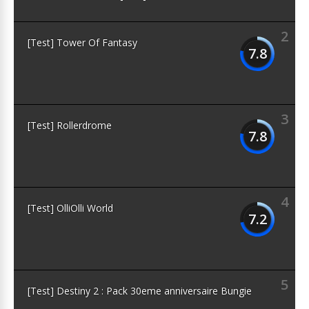
2
[Test] Tower Of Fantasy
7.8
3
[Test] Rollerdrome
7.8
4
[Test] OlliOlli World
7.2
5
[Test] Destiny 2 : Pack 30eme anniversaire Bungie