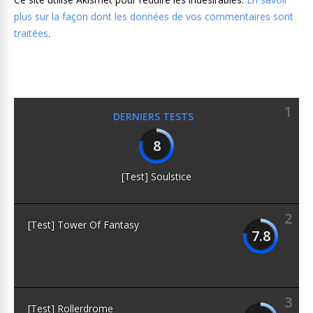
plus sur la façon dont les données de vos commentaires sont
traitées
.
1
DERNIERS TESTS
8
[Test] Soulstice
2
[Test] Tower Of Fantasy
7.8
3
[Test] Rollerdrome