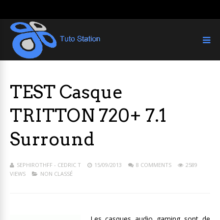
TEST Casque
TRITTON 720+ 7.1
Surround
SEPHIROTHFF - CEDRIC T
15/09/2013
8 COMMENTS
2589
VIEWS
NON CLASSÉ
Les casques audio gaming sont de