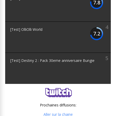
7.8
4
[Test] OlliOlli World
7.2
5
[Test] Destiny 2 : Pack 30eme anniversaire Bungie
Prochaines diffusions:
Aller sur la chaine