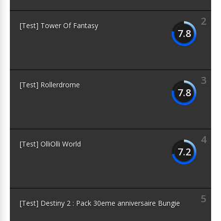
2
[Test] Tower Of Fantasy
7.8
3
[Test] Rollerdrome
7.8
4
[Test] OlliOlli World
7.2
5
[Test] Destiny 2 : Pack 30eme anniversaire Bungie