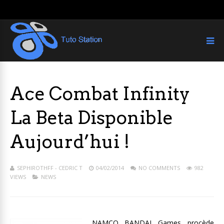
Ace Combat Infinity
La Beta Disponible
Aujourd’hui !
SEPHIROTHFF - CEDRIC T
04/02/2014
NO COMMENTS
982
VIEWS
NEWS
NAMCO BANDAI Games procède