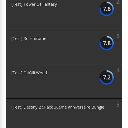
2
[Test] Tower Of Fantasy
7.8
3
[Test] Rollerdrome
7.8
4
[Test] OlliOlli World
7.2
5
[Test] Destiny 2 : Pack 30eme anniversaire Bungie