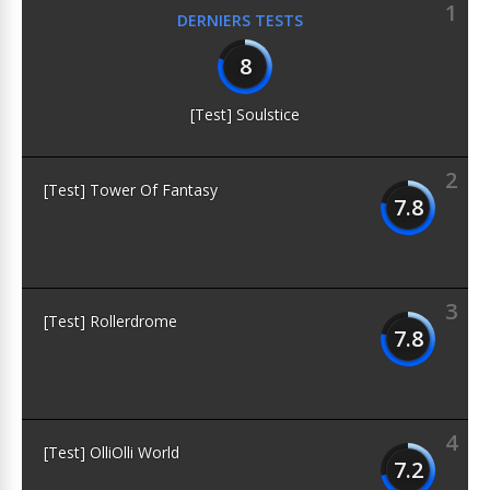
1
DERNIERS TESTS
8
[Test] Soulstice
2
[Test] Tower Of Fantasy
7.8
3
[Test] Rollerdrome
7.8
4
[Test] OlliOlli World
7.2