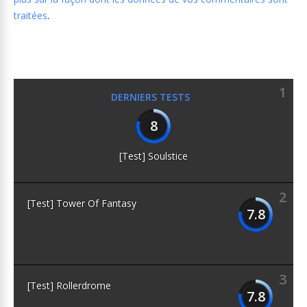
traitées
.
1
DERNIERS TESTS
8
[Test] Soulstice
2
[Test] Tower Of Fantasy
7.8
3
[Test] Rollerdrome
7.8