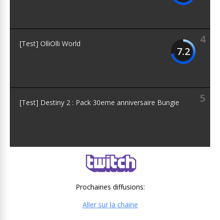
4
[Test] OlliOlli World
7.2
5
[Test] Destiny 2 : Pack 30eme anniversaire Bungie
Prochaines diffusions:
Aller sur la chaine