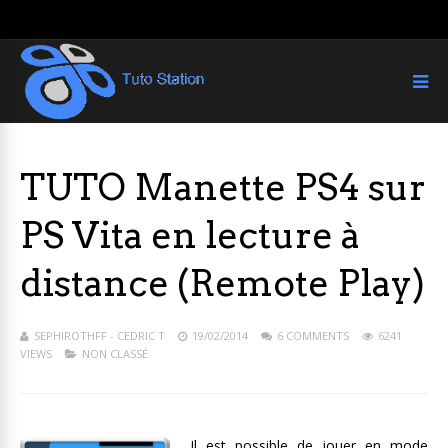
TUTO Manette PS4 sur
PS Vita en lecture à
distance (Remote Play)
SEPHIROTHFF - CEDRIC T
19/02/2014
6 COMMENTS
6241
VIEWS
NON CLASSÉ
Il est possible de jouer en mode