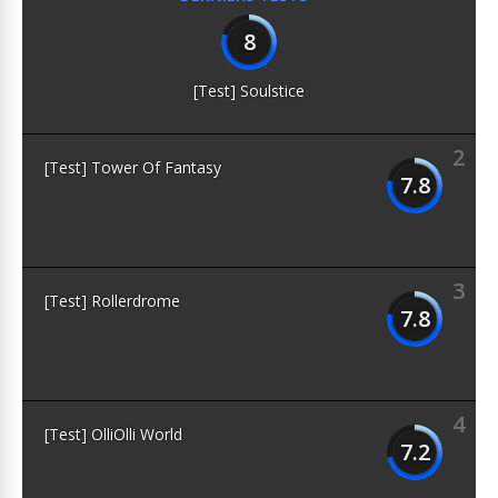
8
[Test] Soulstice
2
[Test] Tower Of Fantasy
7.8
3
[Test] Rollerdrome
7.8
4
[Test] OlliOlli World
7.2