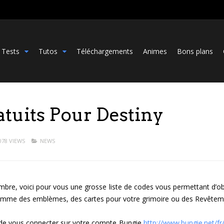
Tests
Tutos
Téléchargements
Animes
Bons plans
tuits Pour Destiny
078 VIEWS
NEWS
mbre, voici pour vous une grosse liste de codes vous permettant d’ob
mme des emblèmes, des cartes pour votre grimoire ou des Revêtem
fit de vous connecter sur votre compte Bungie
http://www.bungie.net/fr