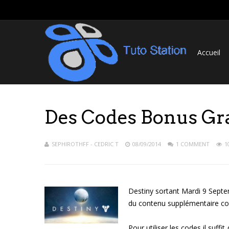
Accueil
Des Codes Bonus Gra
SEPHIROTHFF - CEDRIC T
08/09/2014
1 COMMENT
1
Destiny sortant Mardi 9 Septe
du contenu supplémentaire co
Pour utiliser les codes il suf