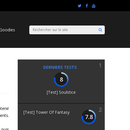
Goodies
1
DERNIERS TESTS
8
[Test] Soulstice
tenir
2
[Test] Tower Of Fantasy
ents.
7.8
/
puis