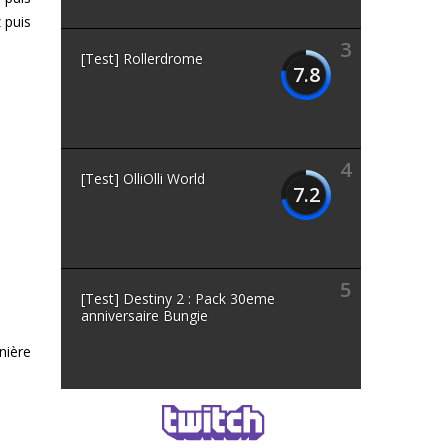
 puis
3
[Test] Rollerdrome
7.8
4
[Test] OlliOlli World
7.2
5
[Test] Destiny 2 : Pack 30eme
anniversaire Bungie
nière