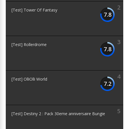
2
[Test] Tower Of Fantasy
7.8
3
[Test] Rollerdrome
7.8
4
[Test] OlliOlli World
7.2
5
[Test] Destiny 2 : Pack 30eme anniversaire Bungie