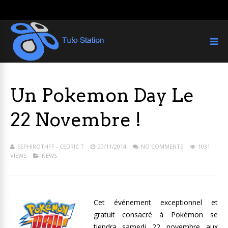
Un Pokemon Day Le
22 Novembre !
SEPHIROTHFF - CEDRIC T
20/11/2014
NO COMMENTS
1031
VIEWS
NEWS
Cet événement exceptionnel et
gratuit consacré à Pokémon se
tiendra samedi 22 novembre aux