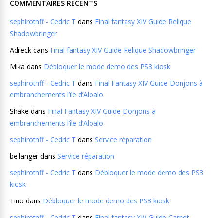
COMMENTAIRES RÉCENTS
sephirothff - Cedric T
dans
Final fantasy XIV Guide Relique
Shadowbringer
Adreck
dans
Final fantasy XIV Guide Relique Shadowbringer
Mika
dans
Débloquer le mode demo des PS3 kiosk
sephirothff - Cedric T
dans
Final Fantasy XIV Guide Donjons à
embranchements l’île d’Aloalo
Shake
dans
Final Fantasy XIV Guide Donjons à
embranchements l’île d’Aloalo
sephirothff - Cedric T
dans
Service réparation
bellanger
dans
Service réparation
sephirothff - Cedric T
dans
Débloquer le mode demo des PS3
kiosk
Tino
dans
Débloquer le mode demo des PS3 kiosk
sephirothff - Cedric T
dans
Final fantasy XIV Guide Carnet