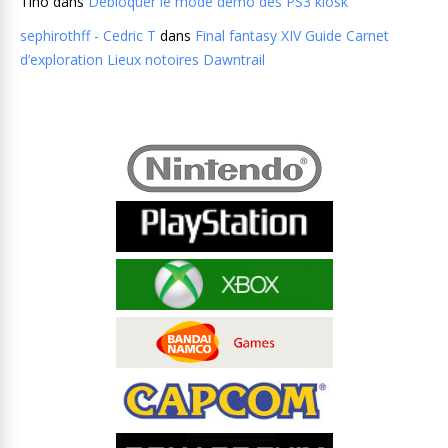
Tino
dans
Débloquer le mode demo des PS3 kiosk
sephirothff - Cedric T
dans
Final fantasy XIV Guide Carnet
d’exploration Lieux notoires Dawntrail