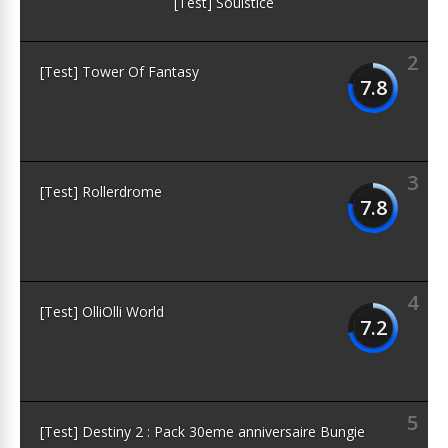
[Test] Soulstice
2
[Test] Tower Of Fantasy
7.8
3
[Test] Rollerdrome
7.8
4
[Test] OlliOlli World
7.2
5
[Test] Destiny 2 : Pack 30eme anniversaire Bungie