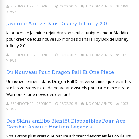
SEPHIROTHFF - CEDRIC T
12/02/2015
NO COMMENTS
1189
VIEWS
Jasmine Arrive Dans Disney Infinity 2.0
la princesse Jasmine rejoindra son seul et unique amour Aladdin
pour créer de tous nouveaux mondes dans la Toy Box de Disney
Infinity 2.0.
SEPHIROTHFF - CEDRIC T
12/02/2015
NO COMMENTS
1135
VIEWS
Du Nouveau Pour Dragon Ball Et One Piece
Un nouvel ennemi dans Dragon Ball Xenoverse ainsi que les infos
sur les versions PC et de nouveaux visuels pour One Piece Pirate
Warriors 3, une news deux en un !
SEPHIROTHFF - CEDRIC T
06/02/2015
NO COMMENTS
1003
VIEWS
Des Skins amiibo Bientôt Disponibles Pour Ace
Combat Assault Horizon Legacy +
Vos avions plus vrais que nature arborent désormais les couleurs