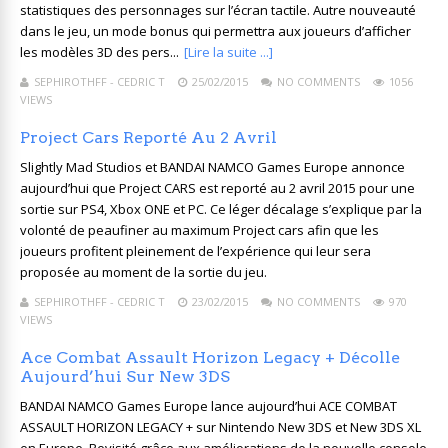
statistiques des personnages sur l’écran tactile. Autre nouveauté
dans le jeu, un mode bonus qui permettra aux joueurs d’afficher
les modèles 3D des pers...
[Lire la suite ...]
SEPHIROTHFF - CEDRIC T
25/02/2015
NO COMMENTS
1056
VIEWS
Project Cars Reporté Au 2 Avril
Slightly Mad Studios et BANDAI NAMCO Games Europe annonce
aujourd’hui que Project CARS est reporté au 2 avril 2015 pour une
sortie sur PS4, Xbox ONE et PC. Ce léger décalage s’explique par la
volonté de peaufiner au maximum Project cars afin que les
joueurs profitent pleinement de l’expérience qui leur sera
proposée au moment de la sortie du jeu.
SEPHIROTHFF - CEDRIC T
23/02/2015
NO COMMENTS
970
VIEWS
Ace Combat Assault Horizon Legacy + Décolle
Aujourd’hui Sur New 3DS
BANDAI NAMCO Games Europe lance aujourd’hui ACE COMBAT
ASSAULT HORIZON LEGACY + sur Nintendo New 3DS et New 3DS XL