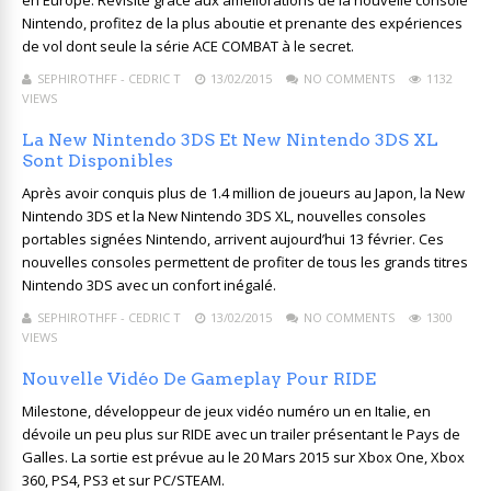
en Europe. Revisité grâce aux améliorations de la nouvelle console
Nintendo, profitez de la plus aboutie et prenante des expériences
de vol dont seule la série ACE COMBAT à le secret.
SEPHIROTHFF - CEDRIC T
13/02/2015
NO COMMENTS
1132
VIEWS
La New Nintendo 3DS Et New Nintendo 3DS XL
Sont Disponibles
Après avoir conquis plus de 1.4 million de joueurs au Japon, la New
Nintendo 3DS et la New Nintendo 3DS XL, nouvelles consoles
portables signées Nintendo, arrivent aujourd’hui 13 février. Ces
nouvelles consoles permettent de profiter de tous les grands titres
Nintendo 3DS avec un confort inégalé.
SEPHIROTHFF - CEDRIC T
13/02/2015
NO COMMENTS
1300
VIEWS
Nouvelle Vidéo De Gameplay Pour RIDE
Milestone, développeur de jeux vidéo numéro un en Italie, en
dévoile un peu plus sur RIDE avec un trailer présentant le Pays de
Galles. La sortie est prévue au le 20 Mars 2015 sur Xbox One, Xbox
360, PS4, PS3 et sur PC/STEAM.