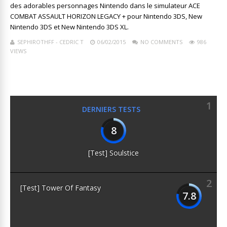
des adorables personnages Nintendo dans le simulateur ACE
COMBAT ASSAULT HORIZON LEGACY + pour Nintendo 3DS, New
Nintendo 3DS et New Nintendo 3DS XL.
SEPHIROTHFF - CEDRIC T
06/02/2015
NO COMMENTS
986
VIEWS
1
DERNIERS TESTS
8
[Test] Soulstice
2
[Test] Tower Of Fantasy
7.8