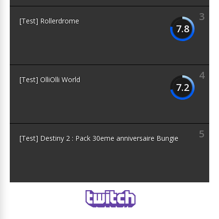
3
[Test] Rollerdrome
7.8
4
[Test] OlliOlli World
7.2
5
[Test] Destiny 2 : Pack 30eme anniversaire Bungie