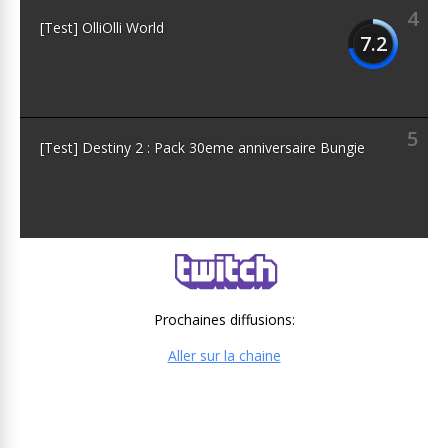
4
[Test] OlliOlli World
7.2
5
[Test] Destiny 2 : Pack 30eme anniversaire Bungie
Prochaines diffusions:
Aller sur la chaine