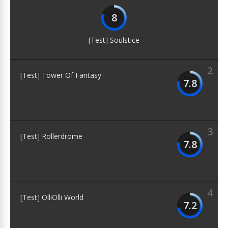
8
[Test] Soulstice
2
[Test] Tower Of Fantasy
7.8
3
[Test] Rollerdrome
7.8
4
[Test] OlliOlli World
7.2