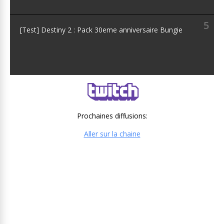
5
[Test] Destiny 2 : Pack 30eme anniversaire Bungie
Prochaines diffusions:
Aller sur la chaine