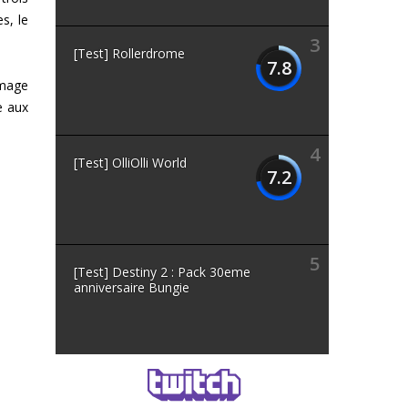
s, le
3
[Test] Rollerdrome
7.8
image
e aux
4
[Test] OlliOlli World
7.2
5
[Test] Destiny 2 : Pack 30eme
anniversaire Bungie