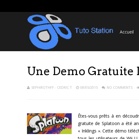
Accueil
Une Demo Gratuite 
SEPHIROTHFF - CEDRIC T
08/05/2015
NO COMMENTS
Êtes-vous prêts à en découdr
gratuite de Splatoon a été a
« Inklings ». Cette démo télé
tous les utilisateurs de Wii U