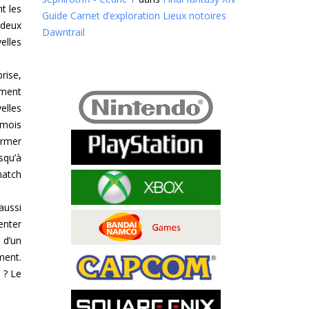
t les
Guide Carnet d’exploration Lieux notoires
 deux
Dawntrail
elles
rise,
ement
elles
 mois
ormer
squ’à
match
aussi
enter
 d’un
ment.
 ? Le