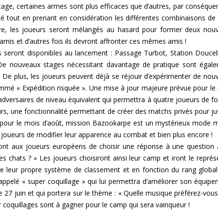
stage, certaines armes sont plus efficaces que d’autres, par conséquen
 tout en prenant en considération les différentes combinaisons de
re, les joueurs seront mélangés au hasard pour former deux nouv
 amis et d’autres fois ils devront affronter ces mêmes amis !
s seront disponibles au lancement : Passage Turbot, Station Douceb
De nouveaux stages nécessitant davantage de pratique sont égal
 De plus, les joueurs peuvent déjà se réjouir d’expérimenter de nouv
mé « Expédition risquée ». Une mise à jour majeure prévue pour le
 adversaires de niveau équivalent qui permettra à quatre joueurs de f
eurs, une fonctionnalité permettant de créer des matchs privés pour ju
vu pour le mois d’août, mission Bazookarpe est un mystérieux mode 
x joueurs de modifier leur apparence au combat et bien plus encore !
ont aux joueurs européens de choisir une réponse à une question 
es chats ? » Les joueurs choisiront ainsi leur camp et iront le représ
de leur propre système de classement et en fonction du rang global
r appelé « super coquillage » qui lui permettra d’améliorer son équipe
le 27 juin et qui portera sur le thème : « Quelle musique préférez-vous
r coquillages sont à gagner pour le camp qui sera vainqueur !