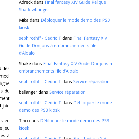
Adreck
dans
Final fantasy XIV Guide Relique
Shadowbringer
Mika
dans
Débloquer le mode demo des PS3
kiosk
sephirothff - Cedric T
dans
Final Fantasy XIV
Guide Donjons à embranchements l’île
d’Aloalo
Shake
dans
Final Fantasy XIV Guide Donjons à
U dès
embranchements l’île d’Aloalo
amedi
sephirothff - Cedric T
dans
Service réparation
ligne
es du
bellanger
dans
Service réparation
ement
sephirothff - Cedric T
dans
Débloquer le mode
 juin
demo des PS3 kiosk
Tino
dans
Débloquer le mode demo des PS3
es en
kiosk
e jeu
ues à
sephirothff - Cedric T
dans
Final fantasy XIV