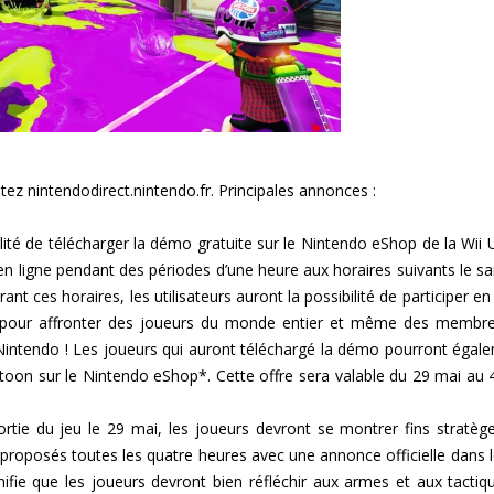
tez nintendodirect.nintendo.fr. Principales annonces :
ilité de télécharger la démo gratuite sur le Nintendo eShop de la Wii 
 en ligne pendant des périodes d’une heure aux horaires suivants le s
nt ces horaires, les utilisateurs auront la possibilité de participer en 
re pour affronter des joueurs du monde entier et même des membr
Nintendo ! Les joueurs qui auront téléchargé la démo pourront égal
atoon sur le Nintendo eShop*. Cette offre sera valable du 29 mai au 4
sortie du jeu le 29 mai, les joueurs devront se montrer fins stratèg
 proposés toutes les quatre heures avec une annonce officielle dans l
ifie que les joueurs devront bien réfléchir aux armes et aux tactiq