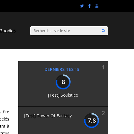
Goodies
1
DERNIERS TESTS
8
[Test] Soulstice
tfire
2
[Test] Tower Of Fantasy
pelés
7.8
tra à
trois