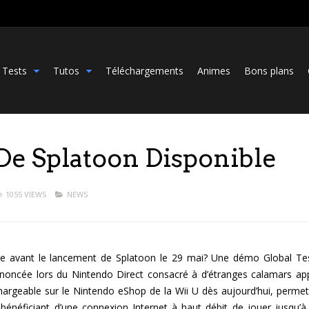
Tests
Tutos
Téléchargements
Animes
Bons plans
De Splatoon Disponible
1055 VIEWS
NEWS
e avant le lancement de Splatoon le 29 mai? Une démo Global Tes
nnoncée lors du Nintendo Direct consacré à d’étranges calamars ap
chargeable sur le Nintendo eShop de la Wii U dès aujourd’hui, permet
 bénéficiant d’une connexion Internet à haut débit de jouer jusqu’à 