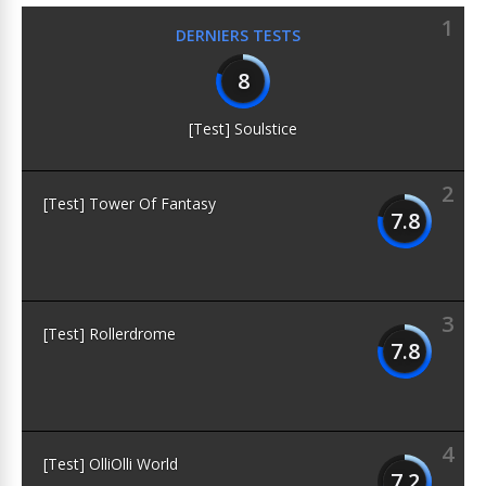
1
DERNIERS TESTS
8
[Test] Soulstice
2
[Test] Tower Of Fantasy
7.8
3
[Test] Rollerdrome
7.8
4
[Test] OlliOlli World
7.2