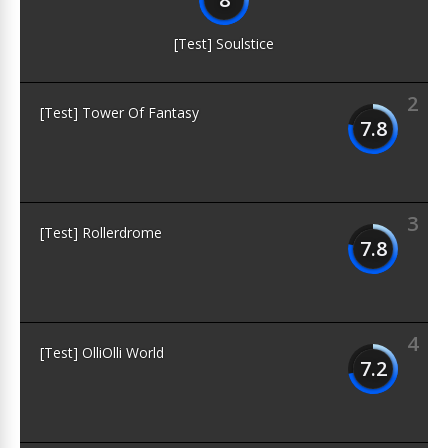
[Test] Soulstice
2
[Test] Tower Of Fantasy
7.8
3
[Test] Rollerdrome
7.8
4
[Test] OlliOlli World
7.2