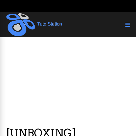
[UNBOXING]