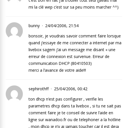
c’est bon en fait j’ai trouver tout seul (javais mal
mi la clé wep c’est sur sa peu moins marcher ^^)
bunny
24/04/2006, 21:54
bonsoir, je voudrais savoir comment faire lorsque
quand j’essaye de me connecter a internet par ma
livebox sagem j’ai un message me disant « une
erreur de connexion est survenue. Erreur de
communication DHCP (80410503)
merci a l’avance de votre aide!!!
sephirothff
25/04/2006, 00:42
ton dhcp n’est pas configurer , verifie les
parametres dhcp dans ta livebox , si tu ne sait pas
comment faire je te conseil de suivre l’aide en
ligne sur wanadoo.fr ou de telephoner a la hotline
, mon dhcp je n’y ai jamais toucher car il est deja