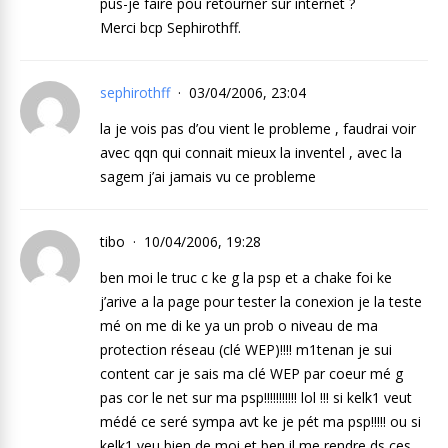
pus-je faire pou retourner sur internet ?
Merci bcp Sephirothff.
sephirothff
03/04/2006, 23:04
la je vois pas d’ou vient le probleme , faudrai voir
avec qqn qui connait mieux la inventel , avec la
sagem j’ai jamais vu ce probleme
tibo
10/04/2006, 19:28
ben moi le truc c ke g la psp et a chake foi ke
j’arive a la page pour tester la conexion je la teste
mé on me di ke ya un prob o niveau de ma
protection réseau (clé WEP)!!!! m1tenan je sui
content car je sais ma clé WEP par coeur mé g
pas cor le net sur ma psp!!!!!!!!!!! lol !!! si kelk1 veut
médé ce seré sympa avt ke je pét ma psp!!!!! ou si
kelk1 veu bien de moi et ben il me rendre ds ces