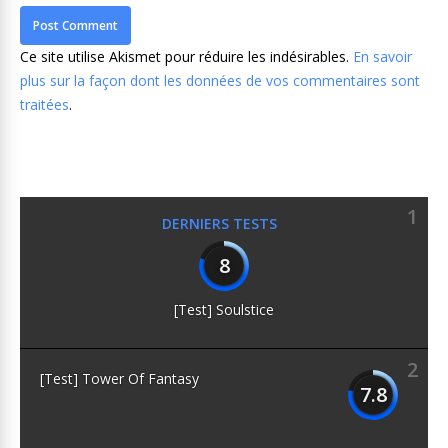
Ce site utilise Akismet pour réduire les indésirables.
En savoir
plus sur la façon dont les données de vos commentaires sont
traitées
.
1
DERNIERS TESTS
8
[Test] Soulstice
2
[Test] Tower Of Fantasy
7.8