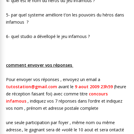
4- quel est le nom du héros du jeu infamous ?
5- par quel systeme améliore t’on les pouvoirs du héros dans
infamous ?
6- quel studio a dévellopé le jeu infamous ?
comment envoyer vos réponses
Pour envoyer vos réponses , envoyez un email a
tutostation@gmail.com
avant le
9 aout 2009 23h59
(heure
de réception faisant foi) avec comme titre
concours
infamous
, indiquez vos 7 réponses dans l’ordre et indiquez
vos nom , prénom et adresse postale complete
une seule participation par foyer , même nom ou même
adresse., le gagnant sera dé »voilé le 10 aout et sera ontacté