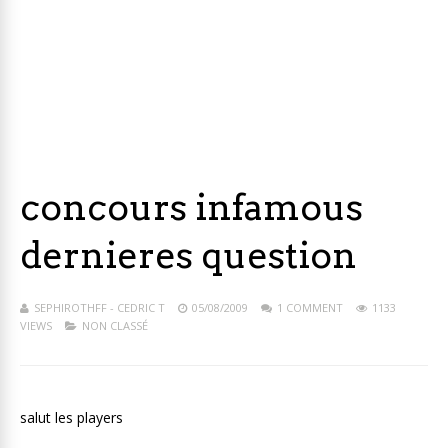
concours infamous
dernieres question
SEPHIROTHFF - CEDRIC T
05/08/2009
1 COMMENT
1133
VIEWS
NON CLASSÉ
salut les players