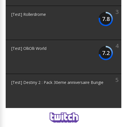
3
[Test] Rollerdrome
7.8
4
[Test] OlliOlli World
7.2
5
[Test] Destiny 2 : Pack 30eme anniversaire Bungie