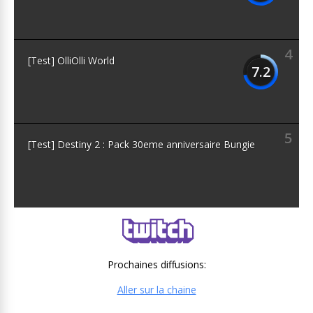
4
[Test] OlliOlli World
7.2
5
[Test] Destiny 2 : Pack 30eme anniversaire Bungie
Prochaines diffusions:
Aller sur la chaine