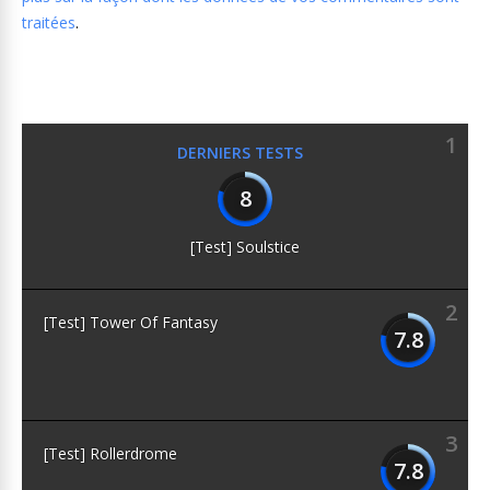
traitées
.
1
DERNIERS TESTS
8
[Test] Soulstice
2
[Test] Tower Of Fantasy
7.8
3
[Test] Rollerdrome
7.8