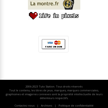
2006-2023
Tuto Station
. Tous droits réservés
Tout le contenu, les titres de jeux, marques, marques commerciales,
graphismes et imageries connexes sont la propriété intellectuelle de leurs
détenteurs respectifs.
Contactez nous
Archives
Politique de confidentialité