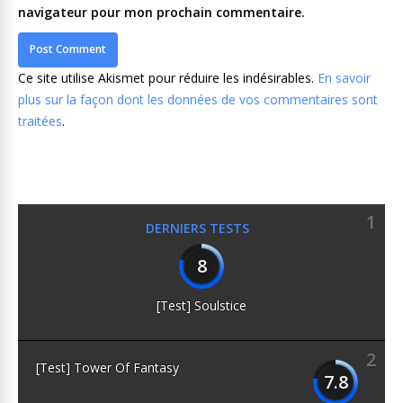
navigateur pour mon prochain commentaire.
Ce site utilise Akismet pour réduire les indésirables.
En savoir
plus sur la façon dont les données de vos commentaires sont
traitées
.
1
DERNIERS TESTS
8
[Test] Soulstice
2
[Test] Tower Of Fantasy
7.8