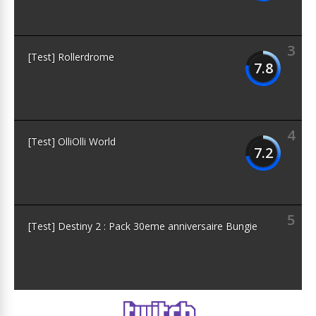
3
[Test] Rollerdrome
7.8
4
[Test] OlliOlli World
7.2
5
[Test] Destiny 2 : Pack 30eme anniversaire Bungie