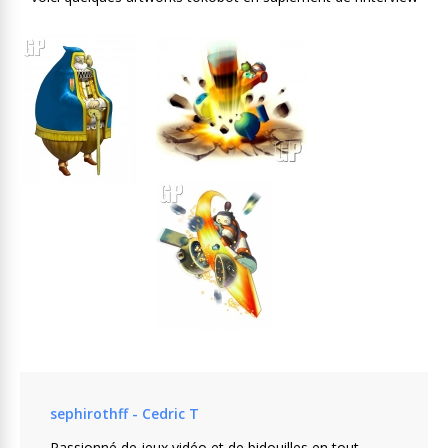
sephirothff - Cedric T
Passionné de jeux vidéo et de bidouilles en tout