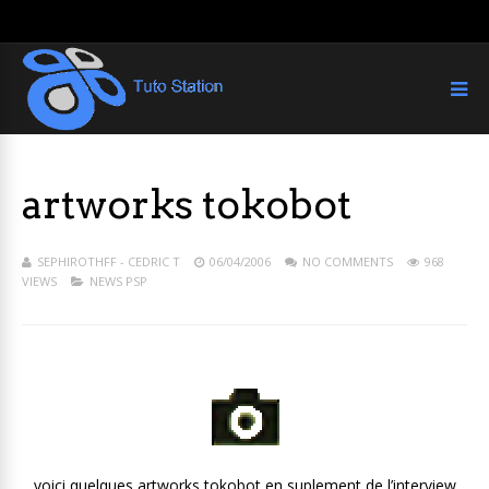
artworks tokobot
SEPHIROTHFF - CEDRIC T
06/04/2006
NO COMMENTS
968
VIEWS
NEWS PSP
voici quelques artworks tokobot en suplement de l’interview