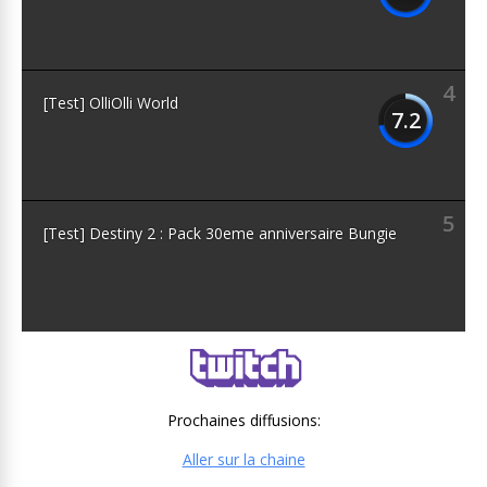
4
[Test] OlliOlli World
7.2
5
[Test] Destiny 2 : Pack 30eme anniversaire Bungie
Prochaines diffusions:
Aller sur la chaine