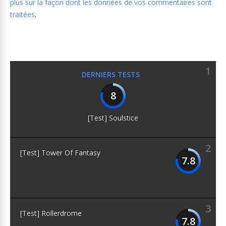
plus sur la façon dont les données de vos commentaires sont
traitées
.
1
DERNIERS TESTS
8
[Test] Soulstice
2
[Test] Tower Of Fantasy
7.8
3
[Test] Rollerdrome
7.8