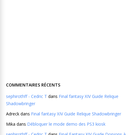
COMMENTAIRES RÉCENTS
sephirothff - Cedric T
dans
Final fantasy XIV Guide Relique
Shadowbringer
Adreck
dans
Final fantasy XIV Guide Relique Shadowbringer
Mika
dans
Débloquer le mode demo des PS3 kiosk
sephirothff - Cedric T
dans
Final Fantasy XIV Guide Donjons à