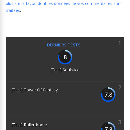
plus sur la façon dont les données de vos commentaires sont
traitées
.
1
DERNIERS TESTS
8
[Test] Soulstice
2
[Test] Tower Of Fantasy
7.8
3
[Test] Rollerdrome
7.8