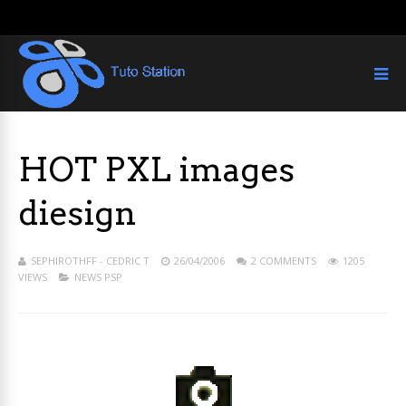
HOT PXL images
diesign
SEPHIROTHFF - CEDRIC T
26/04/2006
2 COMMENTS
1205
VIEWS
NEWS PSP