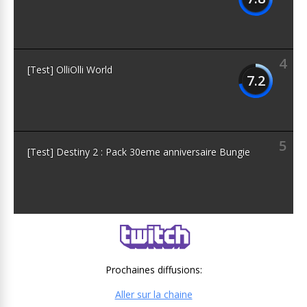
4
[Test] OlliOlli World
7.2
5
[Test] Destiny 2 : Pack 30eme anniversaire Bungie
Prochaines diffusions:
Aller sur la chaine