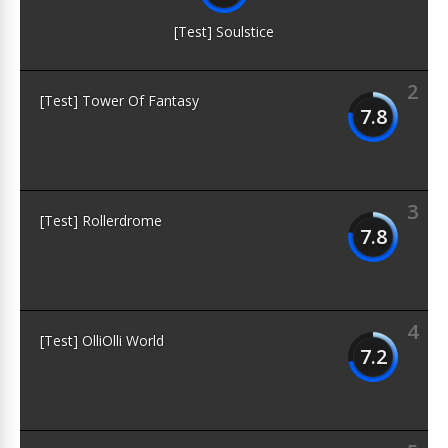
[Test] Soulstice
2
[Test] Tower Of Fantasy
7.8
3
[Test] Rollerdrome
7.8
4
[Test] OlliOlli World
7.2