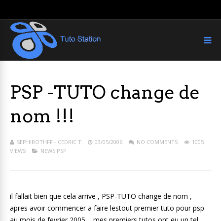
PSP -TUTO change de
nom !!!
SEPHIROTHFF - CEDRIC T
03/05/2006
NO COMMENTS
1005
VIEWS
NEWS PSP
il fallait bien que cela arrive , PSP-TUTO change de nom ,
apres avoir commencer a faire lestout premier tuto pour psp
au mois de fevrier 2005 , mes premiers tutos ont eu un tel