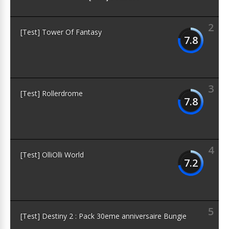
2
[Test] Tower Of Fantasy
7.8
3
[Test] Rollerdrome
7.8
4
[Test] OlliOlli World
7.2
5
[Test] Destiny 2 : Pack 30eme anniversaire Bungie