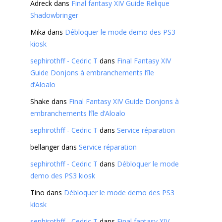
Adreck
dans
Final fantasy XIV Guide Relique
Shadowbringer
Mika
dans
Débloquer le mode demo des PS3
kiosk
sephirothff - Cedric T
dans
Final Fantasy XIV
Guide Donjons à embranchements l’île
d’Aloalo
Shake
dans
Final Fantasy XIV Guide Donjons à
embranchements l’île d’Aloalo
sephirothff - Cedric T
dans
Service réparation
bellanger
dans
Service réparation
sephirothff - Cedric T
dans
Débloquer le mode
demo des PS3 kiosk
Tino
dans
Débloquer le mode demo des PS3
kiosk
sephirothff - Cedric T
dans
Final fantasy XIV