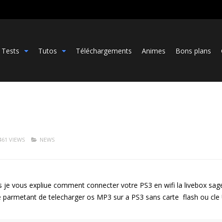
Tests
Tutos
Téléchargements
Animes
Bons plans
461 VIEWS
NEWS
is je vous expliue comment connecter votre PS3 en wifi la livebox sa
e parmetant de telecharger os MP3 sur a PS3 sans carte flash ou cl