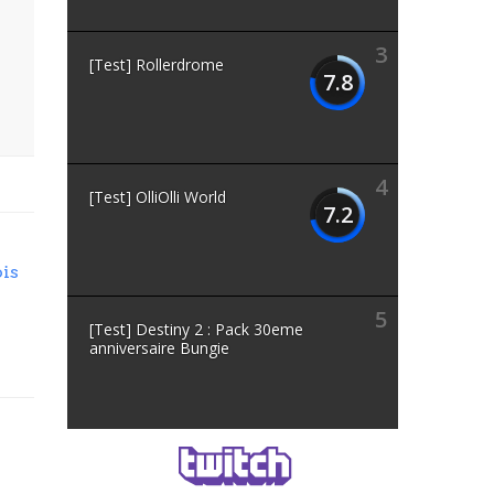
3
[Test] Rollerdrome
7.8
4
[Test] OlliOlli World
7.2
is
5
[Test] Destiny 2 : Pack 30eme
anniversaire Bungie