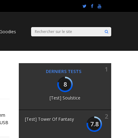
Goodies
1
DERNIERS TESTS
8
[Test] Soulstice
gem
2
[Test] Tower Of Fantasy
e USB
7.8