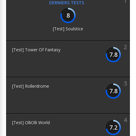
1
DERNIERS TESTS
8
[Test] Soulstice
2
[Test] Tower Of Fantasy
7.8
3
[Test] Rollerdrome
7.8
4
[Test] OlliOlli World
7.2