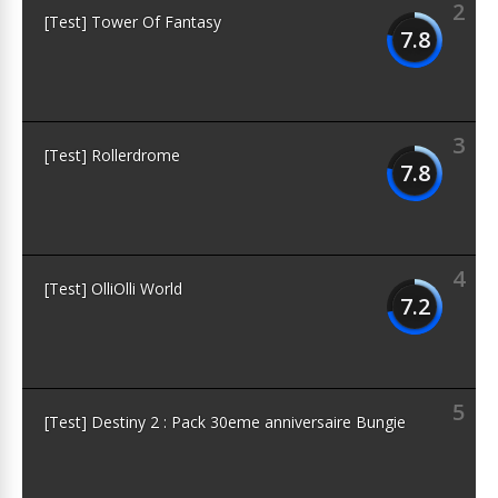
2
[Test] Tower Of Fantasy
7.8
3
[Test] Rollerdrome
7.8
4
[Test] OlliOlli World
7.2
5
[Test] Destiny 2 : Pack 30eme anniversaire Bungie