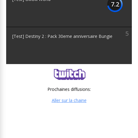
7.2
5
[Test] Destiny 2 : Pack 30eme anniversaire Bungie
Prochaines diffusions:
Aller sur la chaine