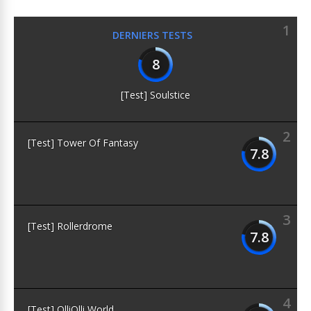
1
DERNIERS TESTS
8
[Test] Soulstice
2
[Test] Tower Of Fantasy
7.8
3
[Test] Rollerdrome
7.8
4
[Test] OlliOlli World