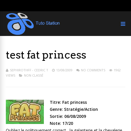
test fat princess
SEPHIROTHFF - CEDRIC T
13/08/2009
NO COMMENTS
1962
VIEWS
NON CLASSÉ
Titre: Fat princess
Genre: Stratégie/Action
Sortie: 06/08/2009
Note: 17/20
Oubliez le politiquement correct , la galanterie et la chevalerie ,