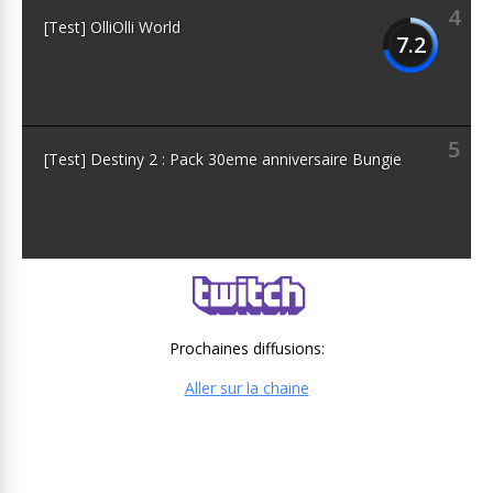
4
[Test] OlliOlli World
7.2
5
[Test] Destiny 2 : Pack 30eme anniversaire Bungie
Prochaines diffusions:
Aller sur la chaine