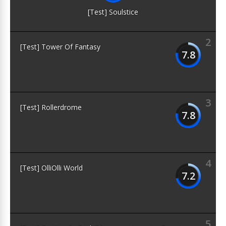
[Test] Soulstice
2
[Test] Tower Of Fantasy
7.8
3
[Test] Rollerdrome
7.8
4
[Test] OlliOlli World
7.2
5