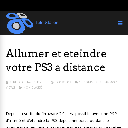
Allumer et eteindre
votre PS3 a distance
SEPHIROTHFF - CEDRIC T
08/07/2007
13 COMMENTS
2807
VIEWS
NON CLASSÉ
Depuis la sortie du firmware 2.0 il est possible avec une PSP
d’allumé et d’eteindre la PS3 depuis nimporte ou dans le
monde pour peu que l’on possede une connexion wifi a portée.