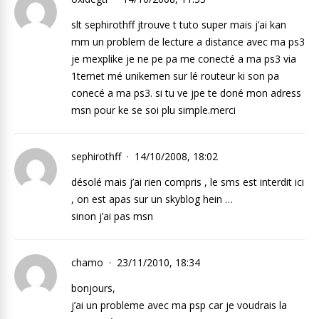
slt sephirothff jtrouve t tuto super mais j’ai kan
mm un problem de lecture a distance avec ma ps3
je mexplike je ne pe pa me conecté a ma ps3 via
1ternet mé unikemen sur lé routeur ki son pa
conecé a ma ps3. si tu ve jpe te doné mon adress
msn pour ke se soi plu simple.merci
sephirothff
14/10/2008, 18:02
désolé mais j’ai rien compris , le sms est interdit ici
, on est apas sur un skyblog hein …
sinon j’ai pas msn
chamo
23/11/2010, 18:34
bonjours,
j’ai un probleme avec ma psp car je voudrais la