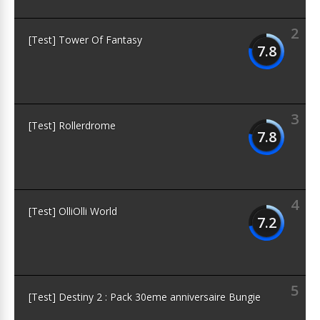
2
[Test] Tower Of Fantasy
7.8
3
[Test] Rollerdrome
7.8
4
[Test] OlliOlli World
7.2
5
[Test] Destiny 2 : Pack 30eme anniversaire Bungie