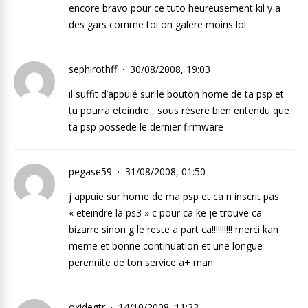
encore bravo pour ce tuto heureusement kil y a
des gars comme toi on galere moins lol
sephirothff
30/08/2008, 19:03
il suffit d’appuié sur le bouton home de ta psp et
tu pourra eteindre , sous résere bien entendu que
ta psp possede le dernier firmware
pegase59
31/08/2008, 01:50
j appuie sur home de ma psp et ca n inscrit pas
« eteindre la ps3 » c pour ca ke je trouve ca
bizarre sinon g le reste a part ca!!!!!!!!!! merci kan
meme et bonne continuation et une longue
perennite de ton service a+ man
oxidegtr
14/10/2008, 11:33